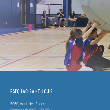
RSEQ LAC-SAINT-LOUIS
5060, boul. des Sources
Pierrefonds (QC) H8Y 3E4