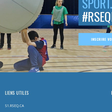
SPORT.
#RSEQ
INSCRIRE V
LIENS UTILES
S1.RSEQ.CA