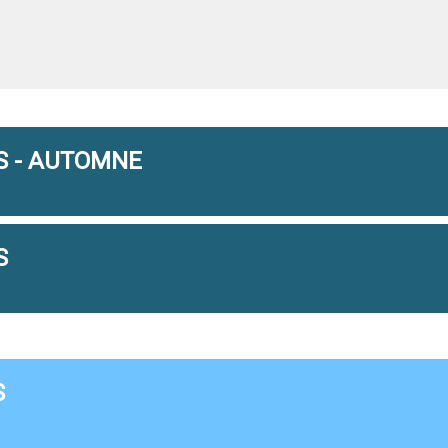
S - AUTOMNE
S
S