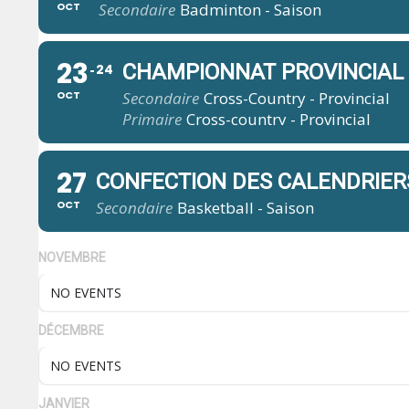
OCT
Secondaire
Badminton - Saison
23
CHAMPIONNAT PROVINCIAL 
24
OCT
Secondaire
Cross-Country - Provincial
Primaire
Cross-country - Provincial
27
CONFECTION DES CALENDRIER
OCT
Secondaire
Basketball - Saison
NOVEMBRE
NO EVENTS
DÉCEMBRE
NO EVENTS
JANVIER