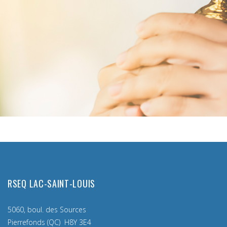
RSEQ LAC-SAINT-LOUIS
5060, boul. des Sources
Pierrefonds (QC) H8Y 3E4