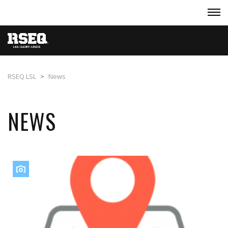
RSEQ LSL
>
News
NEWS