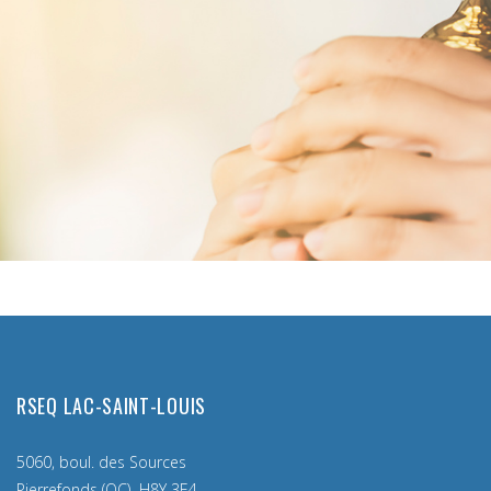
RSEQ LAC-SAINT-LOUIS
5060, boul. des Sources
Pierrefonds (QC) H8Y 3E4